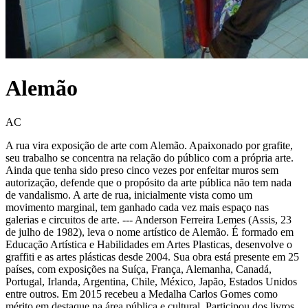
Alemão
AC
A rua vira exposição de arte com Alemão. Apaixonado por grafite,
seu trabalho se concentra na relação do público com a própria arte.
Ainda que tenha sido preso cinco vezes por enfeitar muros sem
autorização, defende que o propósito da arte pública não tem nada
de vandalismo. A arte de rua, inicialmente vista como um
movimento marginal, tem ganhado cada vez mais espaço nas
galerias e circuitos de arte. --- Anderson Ferreira Lemes (Assis, 23
de julho de 1982), leva o nome artístico de Alemão. É formado em
Educação Artística e Habilidades em Artes Plasticas, desenvolve o
graffiti e as artes plásticas desde 2004. Sua obra está presente em 25
países, com exposições na Suíça, França, Alemanha, Canadá,
Portugal, Irlanda, Argentina, Chile, México, Japão, Estados Unidos
entre outros. Em 2015 recebeu a Medalha Carlos Gomes como
mérito em destaque na área pública e cultural. Participou dos livros