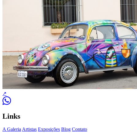
↗
Links
A Galeria
Artistas
Exposições
Blog
Contato